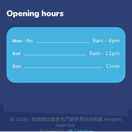
Opening hours
9am - 4pm
Mon - Fri
9am - 12pm
Sat
Close
Sun
© 2026 – 順德聯誼總會屯門梁李秀娛幼稚園 All rights
reserved.
Powered by
J.B. Creative