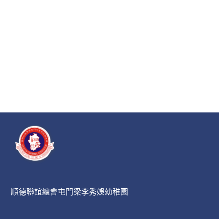
順德聯誼總會屯門梁李秀娛幼稚園