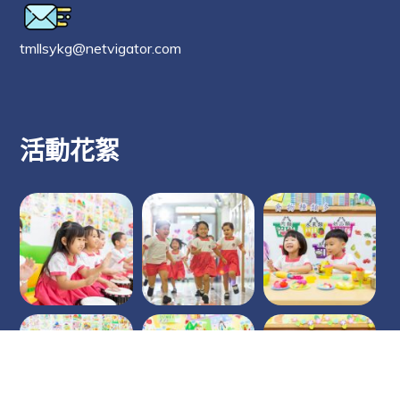
tmllsykg@netvigator.com
活動花絮