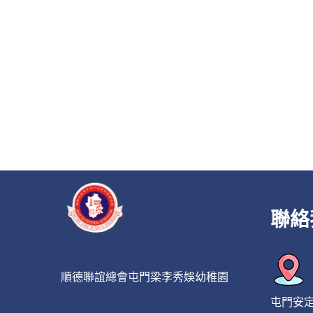
聯絡
順德聯誼總會屯門梁李秀娛幼稚園
屯門安