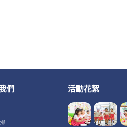
我們
活動花絮
定邨