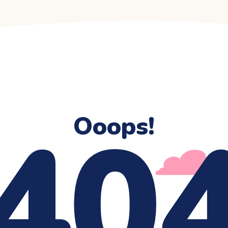
40
Ooops!