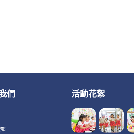
我們
活動花絮
定邨