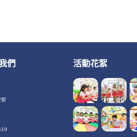
我們
活動花絮
定邨
519