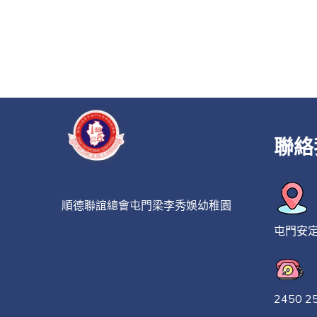
聯絡
順德聯誼總會屯門梁李秀娛幼稚園
屯門安
2450 2