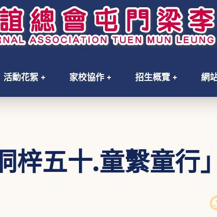
活動花絮
家校協作
招生概覽
網
洞梓五十.童繫童行