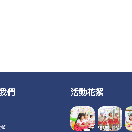
我們
活動花絮
定邨