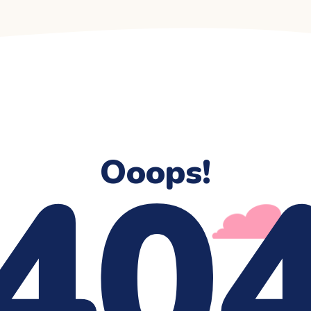
40
Ooops!