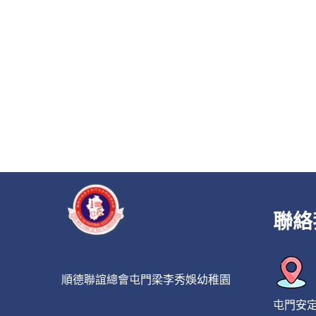
聯絡
順德聯誼總會屯門梁李秀娛幼稚園
屯門安