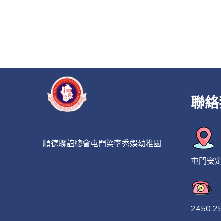
聯絡
順德聯誼總會屯門梁李秀娛幼稚園
屯門安
2450 2