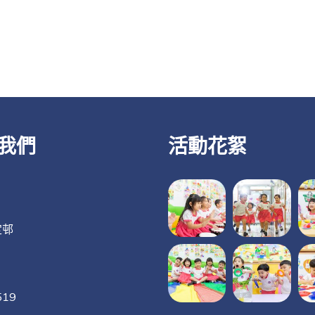
我們
活動花絮
定邨
519