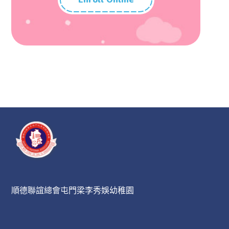
順德聯誼總會屯門梁李秀娛幼稚園