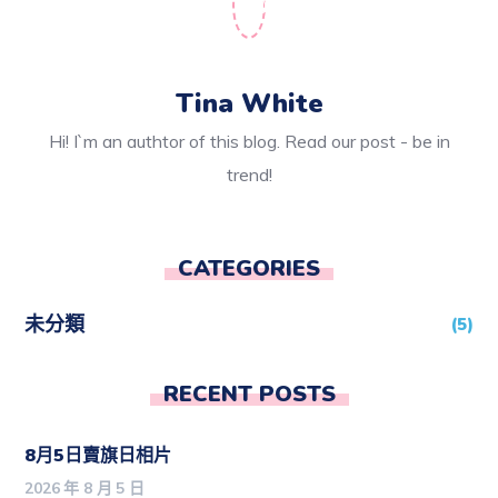
Tina White
Hi! I`m an authtor of this blog. Read our post - be in
trend!
CATEGORIES
未分類
(5)
RECENT POSTS
8月5日賣旗日相片
2026 年 8 月 5 日