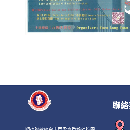
聯絡
順德聯誼總會屯門梁李秀娛幼稚園