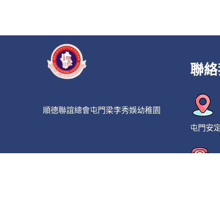
聯絡
順德聯誼總會屯門梁李秀娛幼稚園
屯門安
2450 2