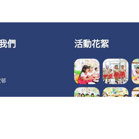
我們
活動花絮
定邨
519