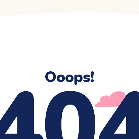
40
Ooops!