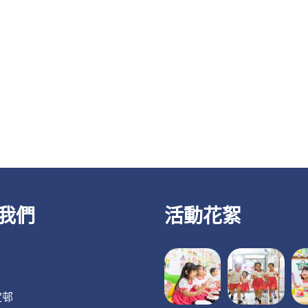
我們
活動花絮
定邨