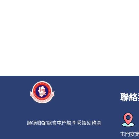
聯絡
順德聯誼總會屯門梁李秀娛幼稚園
屯門安