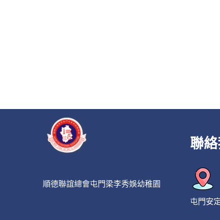
聯絡
順德聯誼總會屯門梁李秀娛幼稚園
屯門安