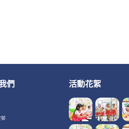
我們
活動花絮
定邨