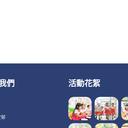
我們
活動花絮
定邨