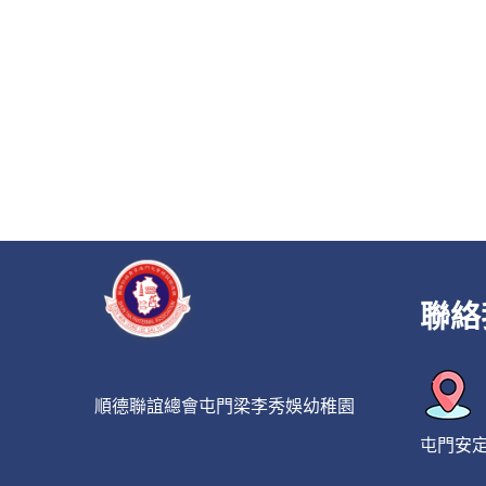
聯絡
順德聯誼總會屯門梁李秀娛幼稚園
屯門安